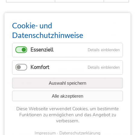
Fortbildungen
P. / 30 P.
Cookie- und
Datenschutzhinweise
Gartentherapeutische
Stunden
P. / 30 P.
Praxis
Essenziell
Details einblenden
Teilnahme an einer durch die IGGT anerkannten Veranstaltung
Komfort
Details einblenden
als Referent
Veranstaltung(en)
P.
als Teilnehmer
Veranstaltung(en)
P.
Auswahl speichern
Fachpublikationen
+ Seiten
P.
Alle akzeptieren
Diese Webseite verwendet Cookies, um bestimmte
Praktikum
Woche(n)
P.
Funktionen zu ermöglichen und das Angebot zu
verbessern.
Impressum
Datenschutzerklärung
Erreichte Punkte
/ 210 P. (120