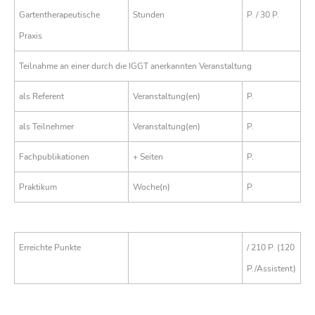
Gartentherapeutische
Stunden
P. / 30 P.
Praxis
Teilnahme an einer durch die IGGT anerkannten Veranstaltung
als Referent
Veranstaltung(en)
P.
als Teilnehmer
Veranstaltung(en)
P.
Fachpublikationen
+ Seiten
P.
Praktikum
Woche(n)
P.
Erreichte Punkte
/ 210 P. (120
P./Assistent)