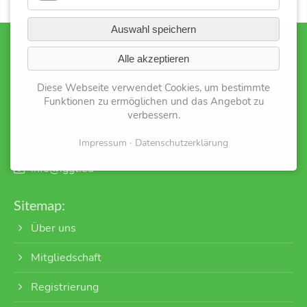
Auswahl speichern
Nehmen Sie Kontakt auf:
Alle akzeptieren
Internationale Gesellschaft GartenTherapie e.V.
Diese Webseite verwendet Cookies, um bestimmte
Postfach 11 12
Funktionen zu ermöglichen und das Angebot zu
verbessern.
D-35301 Grünberg
Impressum
Datenschutzerklärung
+49 1515 0794458
info@iggt.eu
Sitemap:
Über uns
Mitgliedschaft
Registrierung