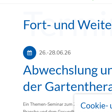
Termi
Fort- und Weit
26.-28.06.26
Abwechslung und
der Gartenther
Cookie- 
Ein Themen-Seminar zum Zertifikat "Gärten hel
Branche und dem Gesundheitswesen und für di