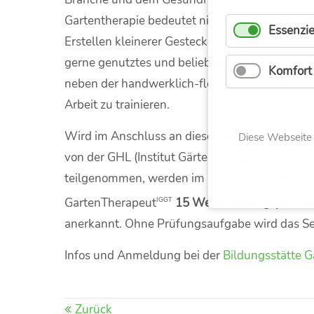
Gartentherapie bedeutet nicht nur die Anzucht 
Essenzie
Erstellen kleinerer Gestecke oder von Blumen
gerne genutztes und beliebtes Bestätigungsfel
Komfort
neben der handwerklich-floristischen Seite die
Arbeit zu trainieren.
Wird im Anschluss an dieses Seminar eine fak
Diese Webseite
von der GHL (Institut Gärten Helfen Leben) a
teilgenommen, werden im Rahmen der Registri
GartenTherapeut
15 Weiterbildungspunkte
IGGT
anerkannt. Ohne Prüfungsaufgabe wird das Se
Infos und Anmeldung bei der
Bildungsstätte 
Zurück