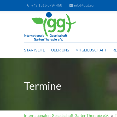
+49 1515 0794458
info@iggt.eu
STARTSEITE
ÜBER UNS
MITGLIEDSCHAFT
RE
Termine
Internationalen Gesellschaft GartenTherapie e.V.
T