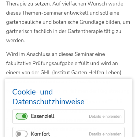
Therapie zu setzen. Auf vielfachen Wunsch wurde
dieses Themen-Seminar entwickelt und soll eine
gartenbauliche und botanische Grundlage bilden, um
gärtnerisch fachlich in der Gartentherapie tätig zu
werden.
Wird im Anschluss an dieses Seminar eine
fakultative Prüfungsaufgabe erfüllt und wird an
einem von der GHL (Institut Gärten Helfen Leben)
angebotenen kostenfreien Online-Workshop
Cookie- und
teilgenommen, werden im Rahmen der Registrierung
Datenschutzhinweise
und Nachregistrierung als GartenTherapeut
15
IGGT
Weiterbildungspunkte
von der Internationalen
Essenziell
Details einblenden
Gesellschaft GartenTherapie anerkannt. Ohne
Prüfungsaufgabe wird das Seminar als
Komfort
Details einblenden