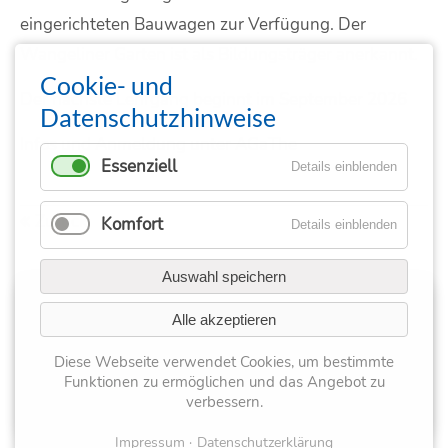
eingerichteten Bauwagen zur Verfügung. Der
Wangeliner Garten ist als Bildungsträger anerkannt.
Cookie- und
Der nächste Lehrgang beginnt im September 2026
Datenschutzhinweise
Infos und Anmeldung unter
AGaThe
Essenziell
Details einblenden
Zurück
Komfort
Details einblenden
Auswahl speichern
Sie haben Fragen?
Alle akzeptieren
+49 1515 0794458
Diese Webseite verwendet Cookies, um bestimmte
info@iggt.eu
Funktionen zu ermöglichen und das Angebot zu
verbessern.
Impressum
Datenschutzerklärung