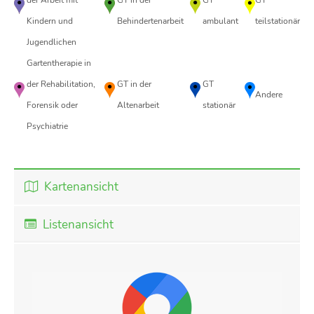
Kindern und
Behindertenarbeit
ambulant
teilstationär
Jugendlichen
Gartentherapie in
der Rehabilitation,
GT in der
GT
Andere
Forensik oder
Altenarbeit
stationär
Psychiatrie
Kartenansicht
Listenansicht