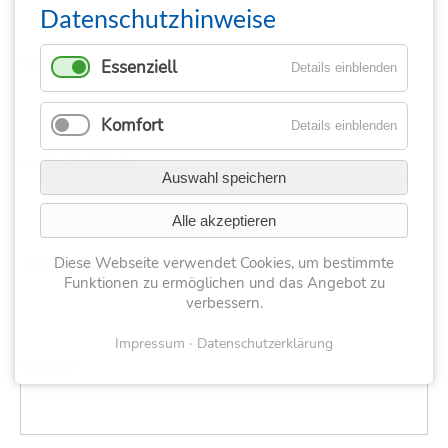
Datenschutzhinweise
Straße, Nr.
*
Essenziell
Details einblenden
Komfort
Details einblenden
(LKZ) PLZ Ort
*
Auswahl speichern
Alle akzeptieren
Diese Webseite verwendet Cookies, um bestimmte
Telefon (intern.)
*
Funktionen zu ermöglichen und das Angebot zu
verbessern.
Impressum
Datenschutzerklärung
E-Mail
*